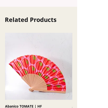
Related Products
Abanico TOMATE | HF
Abanico SKY | HF