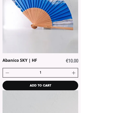
Abanico SKY | HF
Price
€10.00
Add to Cart