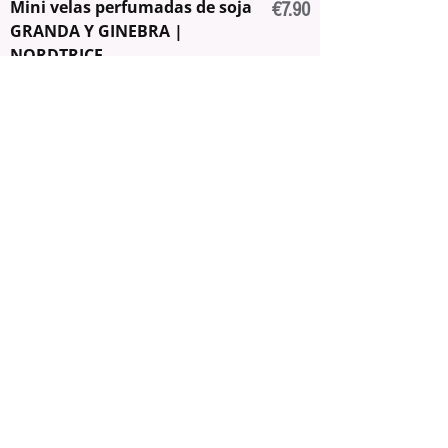
Mini velas perfumadas de soja
Price
€7.90
GRANDA Y GINEBRA |
NORDTRICE
Add to Cart
COLOR AL AZAR