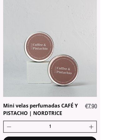
Mini velas perfumadas CAFÉ Y
Price
€7.90
PISTACHO | NORDTRICE