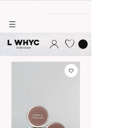
Envío GRATIS
a partir de 30€