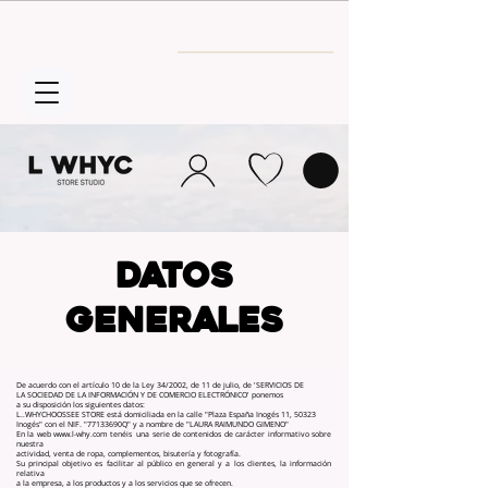
Envío GRATIS
a partir de 30€
DATOS
GENERALES
De acuerdo con el artículo 10 de la Ley 34/2002, de 11 de julio, de 'SERVICIOS DE
LA SOCIEDAD DE LA INFORMACIÓN Y DE COMERCIO ELECTRÓNICO' ponemos
a su disposición los siguientes datos:
L..WHYCHOOSSEE STORE está domiciliada en la calle "Plaza España Inogés 11, 50323
Inogés" con el NIF. "77133690Q" y a nombre de "LAURA RAIMUNDO GIMENO"
En la web
www.l-why.com
tenéis una serie de contenidos de carácter informativo sobre
nuestra
actividad, venta de ropa, complementos, bisutería y fotografía.
Su principal objetivo es facilitar al público en general y a los clientes, la información
relativa
a la empresa, a los productos y a los servicios que se ofrecen.