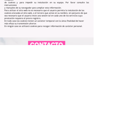
de cookies y para impedir su instalación en su equipo. Por favor consulte las
instrucciones
y manuales de su navegador para ampliar esta información.
Para utilizar el sitio web no es necesario que el usuario permita la instalación de las
cookies enviadas al sitio web, o el tercero que actúe en su nombre, sin perjuicio de que
sea necesario que el usuario inicie una sesión tal en cada uno de los servicios cuya
prestación requiera el previo registro.
En todo caso las cookies tienen un carácter temporal con la única finalidad de hacer
más eficaz su transmisión ulterior.
En ningún caso se utilizará cookies para recoger información de carácter personal.
CONTACTO
L/WHYC STORE STUDIO
Plaza de España Inogés, 11
50323 Inogés - Zaragoza
613 14 04 80
info@l-why.com
www.l-why.com
información
SOBRE NOSOTROS
DATOS GENERALES
ENVÍOS Y DEVOLUCIONES