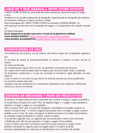
¿Qué es y qué abarca l whyc store studio?
L WHYC STORE STUDIO es una tienda de moda, accesorios, decoración para el hogar
y arte.
También es un estudio profesional de fotografía, especializado en fotografía de producto
(e-commerce, lifestyle y redes), eventos y moda.
Bajo el paraguas de L WHYC STORE STUDIO se encuentra, RIVIERA INOGÉS, un
mercado que se celeraen en la localidad de Inogés y un alojamiento de alquiler situado
en
el mismo municipio.
Dicho alojamiento puede reservarse a través de la plataforma AIRbnb.
Visita RIVIERA MARKET:
https://www.l-why.com/riviera-market
Visita RIVIERA ALOJAMIENTOS:
https://www.l-why.com/riviera-alojamientos
CONDICIONES DE USO
Las condiciones de acceso y uso de nuestro sitio web se rigen por la legalidad vigente y
por
el principio de buena fe comprometiéndose el usuario a realizar un buen uso de la
misma.
No están permitidas
las conductas que vayan contra la ley, los derechos o intereses de terceros.
Ser usuario de la web de www.l-why.es implica que reconoce haber leído y aceptado
las presentes condiciones y lo que las extienda la normativa legal aplicable en esta
materia.
Si por el motivo o los motivos que fueren no está de acuerdo con estas condiciones
no continúe usando esta web.
Cualquier tipo de notificación y/o reclamación solamente será válida por notificación
escrita y/o correo certificado.
SISTEMA DE RECOGIDA Y PAGO DE PRODUCTOS
Al comprar en
www.l-why.com
está aceptando que vendrá a recoger y pagar su pedido a
la tienda física situada en la calle 'Plza. de España Inogés 11, Inogés' o que mandará a
alguien a recoger y pagar su o sus pedidos.
Esto no quiere decir que si no sois de Zaragoza o alrededores no podáis comprar en
nuestra tienda on-line. Si tenéis a alguien que pueda venir a recoger y pagar vuestro
pedido o vais a venir de viaje a Zaragoza en fechas cercanas a la compra del producto
no tendréis ningún problema en realizar vuestra compra.
Si se da éste segundo caso, os rogamos que nos aviséis por e-mail a esta dirección
'
info@l-why.com
' del día que pasaréis a recoger y pagar el/los pedidos.
Si por el motivo que fuere no fueseis vosotros los que vinierais a recoger el/los
pedidos realizados os rogamos que nos hagáis saber el nombre de dicha
persona respondiendo al e-mail que os mandaremos con el número del pedido.