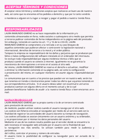
ACEPTAR TÉRMINOS Y CONDICIONES
Al aceptar estos términos y condiciones aceptas que realizaras un buen uso de nuestra
web, así como que no enviamos el/los pedidos a domicilio y que por lo tanto vendrás
o mandaras a alguien en tu lugar a recoger y pagar el pedido a nuestra
tienda física.
RESPONSABILIDADES
LAURA RAIMUNDO GIMENO no se hace responsable de la información y/o
contenidos almacenados en foros, redes sociales o cualesquiera otro medio que permita
a terceros publicar contenidos de forma independiente en la página web del prestador.
Sin embargo, teniendo en cuenta los art. 11 y 16 de la LSSI-CE, LAURA
RAIMUNDO GIMENO se compromete a la retirada o en su caso bloqueo de
aquellos contenidos que pudieran afectar o contravenir la legislación nacional o
internacional, derechos de terceros o la moral y el orden público.
Tampoco la empresa se responsabilizará de los daños y perjuicios que se produzcan por
fallos o malas configuraciones del software instalado en el ordenador del internauta.
Se excluye toda responsabilidad por alguna incidencia técnica o fallo que se
produzca cuando el usuario se conecte a internet. Igualmente no se garantiza la
inexistencia de interrupciones o errores en el acceso al sitio web.
Así mismo, LAURA RAIMUNDO GIMENO se reserva el derecho a actualizar, modificar
o eliminar la información contenida en su página web, así como la configuración
o presentación del mismo, en cualquier momento sin asumir alguna responsabilidad por
ello.
Le comunicamos que en cuanto a los precios que puedan ver en nuestra web, serán los
que tenemos en tienda e intentaremos poner todas las oferta que vayamos teniendo en
sus correspondientes artículos. Si el usuario desea saber con exactitud si un/varios
productos cuentan con alguna oferta en el momento actual y de la cual
pudiesen beneficiarse habréis de acudir a la nuestra tienda física o bien enviarnos un e-
mail.
POLÍTICA DE COOKIES:
LAURA RAIMUNDO GIMENO por su propia cuenta o la de un tercero contratado
para prestación de servicios
de medición, pueden utilizar cookies cuando el usuario navega por el sitio web.
Las cookies son ficheros enviados al navegador por medio de un servicio web con la
finalidad de registrar las actividades del usuario durante su tiempo de navegación.
Las cookies utilizadas se asocian únicamente con un usuario anónimo y su ordenador,
y no proporcionan por sí mismas los datos personales del usuario.
Mediante el uso de las cookies resulta posible que el servidor donde se encuentra la
web reconozca el navegador web utilizado por el usuario con la finalidad de que
la navegación sea más sencilla. Se utilizan también para medir la audiencia y
parámetros
del tráfico, controlar el proceso y número de entradas.
El usuario tiene la posibilidad de configurar su navegador para ser avisado de la
recepción