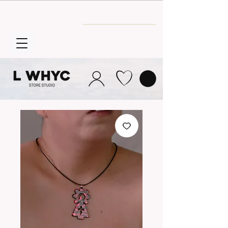
Envío GRATIS
a partir de 30€