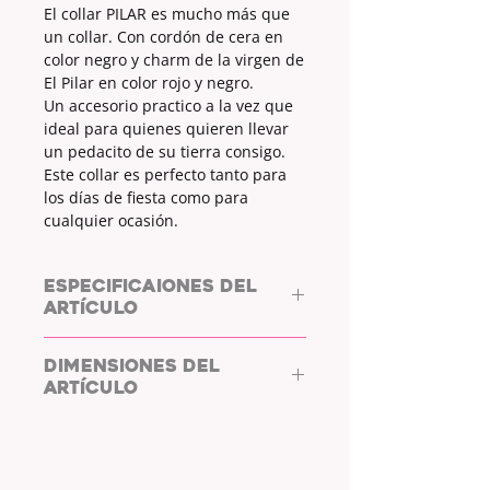
El collar PILAR es mucho más que
un collar. Con cordón de cera en
color negro y charm de la virgen de
El Pilar en color rojo y negro.
Un accesorio practico a la vez que
ideal para quienes quieren llevar
un pedacito de su tierra consigo.
Este collar es perfecto tanto para
los días de fiesta como para
cualquier ocasión.
ESPECIFICAIONES DEL
ARTÍCULO
MATERIAL CORDÓN:
Cordón de
DIMENSIONES DEL
cera
ARTÍCULO
COLOR DEL CORDÓN
: negro
CIERRE:
broche de langostino
CORDÓN:
45cm | 18in
MATERIAL DEL CIERRE:
acero
CIERRE:
5cm | 2in
COLOR DEL CIERRE
: plateado
MATERIAL CADENA:
acero