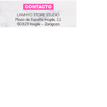
COLOR CADENA:
plateado
CONTACTO
MATERIAL DE LA VIRGEN:
acrílico
COLOR DE LA VIRGEN:
negro
L/WHYC STORE STUDIO
ESTAMPADO:
sí
Plaza de España Inogés, 11
COLOR ESTAMPADO:
50323 Inogés - Zaragoza
rojo
613 14 04 80
info@l-why.com
www.l-why.com
información
SOBRE NOSOTROS
DATOS GENERALES
ENVÍOS Y DEVOLUCIONES
POLÍTICA DE PRIVACIDAD
MI CUENTA