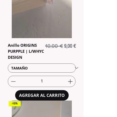
Anillo ORIGINS
10,00 €
Precio
Precio de oferta
9,00 €
PURPPLE | L/WHYC
DESIGN
AGREGAR AL CARRITO
-10%