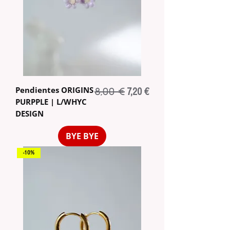
Pendientes ORIGINS
8,00 €
Precio
Precio de oferta
7,20 €
PURPPLE | L/WHYC
DESIGN
BYE BYE
-10%