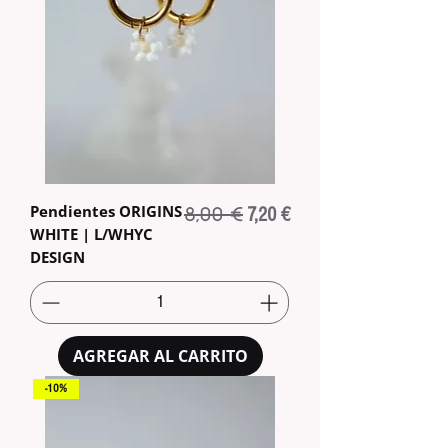
Pendientes ORIGINS
8,00 €
Precio
Precio de oferta
7,20 €
WHITE | L/WHYC
DESIGN
AGREGAR AL CARRITO
-10%