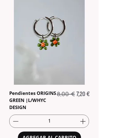
Pendientes ORIGINS
8,00 €
Precio
Precio de oferta
7,20 €
GREEN |L/WHYC
DESIGN
AGREGAR AL CARRITO