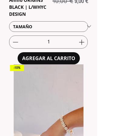
10,00 €
Precio
Precio de oferta
9,00 €
BLACK | L/WHYC
DESIGN
AGREGAR AL CARRITO
-10%