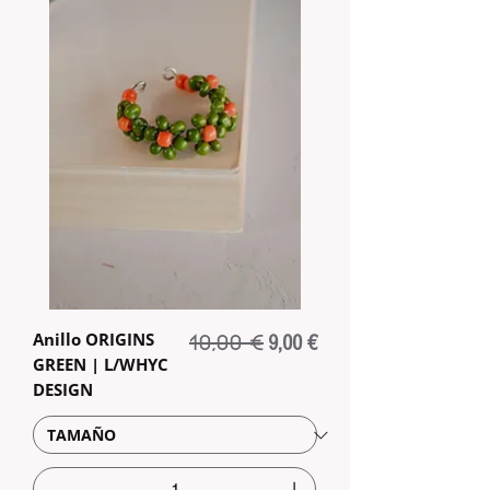
Anillo ORIGINS
10,00 €
Precio
Precio de oferta
9,00 €
GREEN | L/WHYC
DESIGN