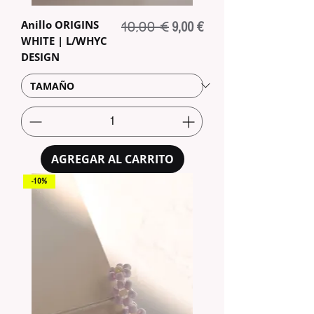
Anillo ORIGINS
10,00 €
Precio
Precio de oferta
9,00 €
WHITE | L/WHYC
DESIGN
AGREGAR AL CARRITO
-10%