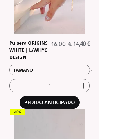
Pulsera ORIGINS
16,00 €
Precio
Precio de oferta
14,40 €
WHITE | L/WHYC
DESIGN
PEDIDO ANTICIPADO
-10%