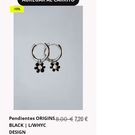
-10%
Pendientes ORIGINS
8,00 €
Precio
Precio de oferta
7,20 €
BLACK | L/WHYC
DESIGN