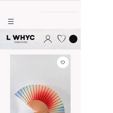
Envío GRATIS
a partir de 30€