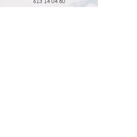
613 14 04 80
info@l-why.com
www.l-why.com
información
SOBRE NOSOTROS
DATOS GENERALES
ENVÍOS Y DEVOLUCIONES
POLÍTICA DE PRIVACIDAD
MI CUENTA
MY ACCOUNT
MIS PEDIDOS
MY WISHLIST