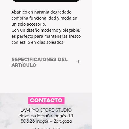
Abanico en naranja degradado
combina funcionalidad y moda en
un solo accesorio.
Con un diseño moderno y plegable,
es perfecto para mantenerse fresco
con estilo en días soleados.
ESPECIFICAIONES DEL
ARTÍCULO
MATERIAL:
MADERA Y POLIÉSTER
MEDIDAS (cm):
23x1,5x4
CONTACTO
L/WHYC STORE STUDIO
Plaza de España Inogés, 11
50323 Inogés - Zaragoza