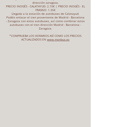
dirección zaragoza.
PRECIO INOGÉS - CALATAYUD: 2.10€ | PRECIO INOGÉS - EL
FRASNO: 1.35€
Llegada a la estación de autobuses de Calatayud.
Podéis enlazar el tren proveniente de Madrid - Barcelona
- Zaragoza con estos autobuses, así como combinar estos
autobuses con el tren dirección Madrid - Barcelona -
Zaragoza.
*COMPRUEBA LOS HORARIOS ASÍ COMO LOS PRECIOS
ACTUALIZADOS EN
www.monbus.es
DONDE ENCONTARNOS