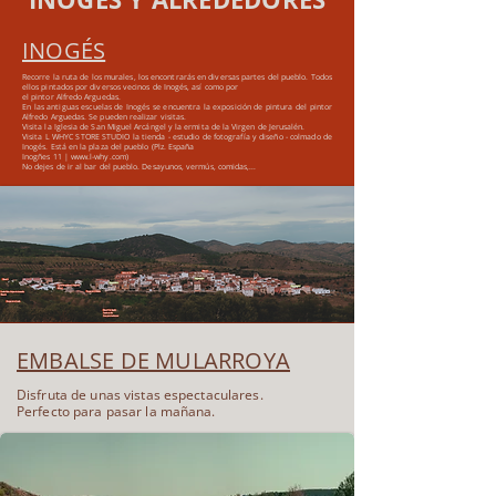
INOGÉS
Recorre la ruta de los murales, los encontrarás en diversas partes del pueblo.
Todos
ellos pintados por diversos vecinos de Inogés, así como por
el pintor Alfredo Arguedas.
En las antiguas escuelas de Inogés se encuentra la exposición de pintura del pintor
Alfredo Arguedas. Se pueden realizar visitas.
Visita la Iglesia de San Miguel Arcángel y la ermita de la Virgen de Jerusalén.
Visita L WHYC STORE STUDIO la tienda - estudio de fotografía y diseño - colmado de
Inogés. Está en la plaza del pueblo (Plz. España
Inogñes 11 |
www.l-why.com
)
No dejes de ir al bar del pueblo. Desayunos, vermús, comidas,...
EMBALSE DE MULARROYA
Disfruta de unas vistas espectaculares.
Perfecto para pasar la mañana.