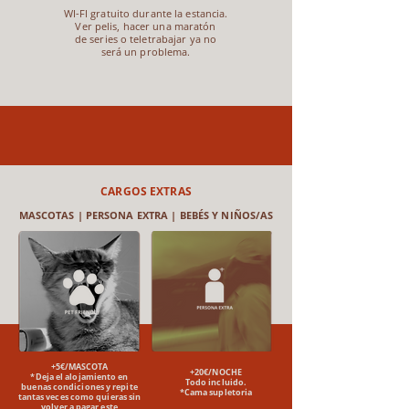
WI-FI gratuito durante
la estancia.
Ver pelis, hacer una maratón
de series o teletrabajar ya no
será un problema.
CARGOS EXTRAS
MASCOTAS | PERSONA EXTRA | BEBÉS Y NIÑOS/AS
+5€/MASCOTA​
+20€/NOCHE
*Deja el alojamiento en
Todo incluido.​
buenas condiciones y repite
*Cama supletoria
tantas veces como quieras sin
volver a pagar este