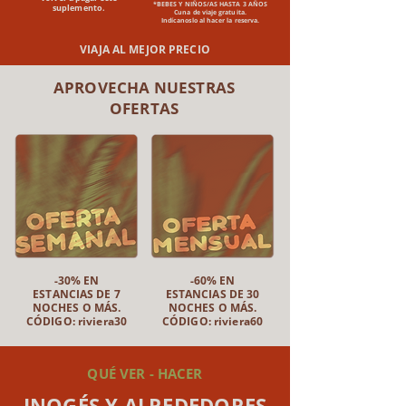
*BEBES Y NIÑOS/AS HASTA 3 AÑOS
suplemento.
Cuna de viaje gratuita.
Indícanoslo al hacer la reserva.
VIAJA AL MEJOR PRECIO
APROVECHA NUESTRAS
OFERTAS
-30% EN
-60% EN
ESTANCIAS DE 7
ESTANCIAS DE 30
NOCHES O MÁS.
NOCHES O MÁS.
CÓDIGO: riviera30
CÓDIGO: riviera60
QUÉ VER - HACER
INOGÉS Y ALREDEDORES