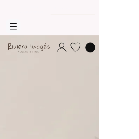
Envío GRATIS
a partir de 30€