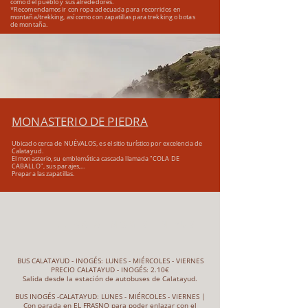
como del pueblo y sus alrededores.
*Recomendamos ir con ropa adecuada para recorridos en
montaña/trekking, así como con zapatillas para trekking o botas
de montaña.
MONASTERIO DE PIEDRA
Ubicado cerca de NUÉVALOS, es el sitio turístico por excelencia de
Calatayud.
El monasterio, su emblemática cascada llamada "COLA DE
CABALLO", sus parajes,...
Prepara las zapatillas.
LLEGA A INOGÉS EN BUS
BUS CALATAYUD - INOGÉS: LUNES - MIÉRCOLES - VIERNES
PRECIO CALATAYUD - INOGÉS: 2.10€
Salida desde la estación de autobuses de Calatayud.
BUS INOGÉS -CALATAYUD: LUNES - MIÉRCOLES - VIERNES |
Con parada en EL FRASNO para poder enlazar con el