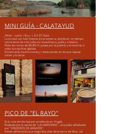
MINI GUÍA - CALATAYUD
24min - coche | Bus - L-X-V 07:15am
La ciudad con más historia de la comarca, donde
en un tiempo
convivieron las tres culturas: musulmana,
judía y cristiana.
Visita las ruinas de BILBILIS, pasea por la judería y la
morería, o
visita sus muchas iglesias.
Encontrarás muchos bares y restaurantes en los que
tapear,
comer y/o cenar.
PICO DE "EL RAYO"
Es la ruta senderista por excelencia
en Inogés.
Realízala por la senda de "LAS BARDERAS", una pista señalizada
por "SENDEROS DE ARAGÓN".
Desde allí tendrás una magnifica vista de la sierra de Vicor, así