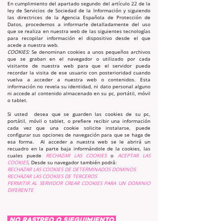
En cumplimiento del apartado segundo del artículo 22 de la
ley de Servicios de Sociedad de la Información y siguiendo
las directrices de la Agencia Española de Protección de
Datos, procedemos a informarle detalladamente del uso
que se realiza en nuestra web de las siguientes tecnologías
para recopilar información el dispositivo desde el que
acede a nuestra web.
COOKIES:
Se denominan cookies a unos pequeños archivos
que se graban en el navegador o utilizado por cada
visitante de nuestra web para que el servidor pueda
recordar la visita de ese usuario con posterioridad cuando
vuelva a acceder a nuestra web o contenidos. Esta
información no revela su identidad, ni dato personal alguno
ni accede al contenido almacenado en su pc, portátil, móvil
o tablet.
Si usted desea que se guarden las cookies de su pc,
portátil, móvil o tablet, o prefiere recibir una información
cada vez que una cookie solicite instalarse, puede
configurar sus opciones de navegación para que se haga de
esa forma. Al acceder a nuestra web se le abrirá un
recuadro en la parte baja informándole de la cookies, las
cuales puede
RECHAZAR LAS COOKIES
o
ACEPTAR LAS
COOKIES
. Desde su navegador también podrá:
RECHAZAR LAS COOKIES DE DETERMINADOS DOMINOS
RECHAZAR LAS COOKIES DE TERCEROS
PERMITIR AL SERVIDOR CREAR COOKIES PARA UN DOMINIO
DIFERENTE
NO RASTREO O SIEGUIMIENTO