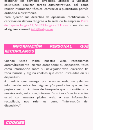
gestionar los servicios ofrecidos, atender a vuestras
solicitudes, realizar tareas administrativas, así como
remitir información técnica, comercial o publicitaria por vía
ordinaria o electrónica.
Para ejercer sus derechos de oposición, rectificación o
cancelación deberá dirigirse a la sede de la empresa
Plaza
de España Inogés 11, 50323 Inogés - El Frasno
o escribirnos
al siguiente e-mail
info@l-why.com
INFORMACIÓN PERSONAL QUE
RECOPILAMOS
Cuando usted visita nuestra web, recopilamos
automáticamente ciertos datos sobre su dispositivo, tales
como información sobre su navegador web, dirección IP,
zona horaria y alguna cookies que están instaladas en su
dispositivo.​
A medida que navega por nuestra web, recopilamos
información sobre las páginas y/o productos que ve, las
páginas web o términos de búsqueda que lo remitieron a
nuestra web, así como, información sobre cómo interactúa
usted con nuestra página web. A esa información
recopilada, nos referimos como "información del
dispositivo".
COOKIES