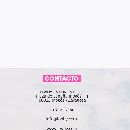
CONTACTO
L/WHYC STORE STUDIO
Plaza de España Inogés, 11
50323 Inogés - Zaragoza
613 14 04 80
info@l-why.com
www.l-why.com