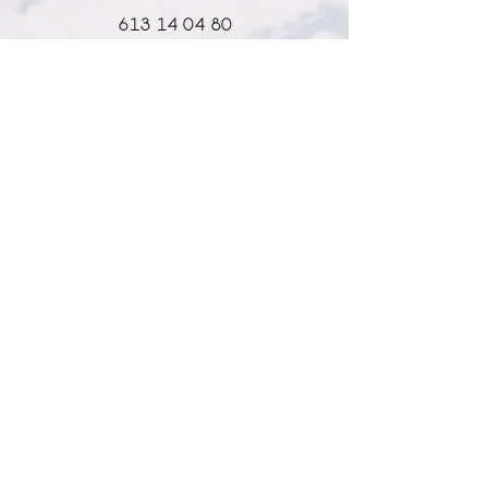
613 14 04 80
info@l-why.com
www.l-why.com
información
SOBRE NOSOTROS
DATOS GENERALES
ENVÍOS Y DEVOLUCIONES
POLÍTICA DE PRIVACIDAD
MI CUENTA
MY ACCOUNT
MIS PEDIDOS
MY WISHLIST