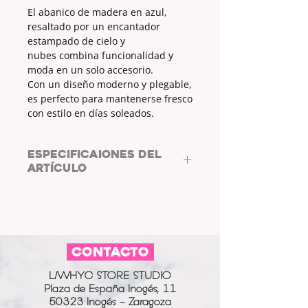
El abanico de madera en azul,
resaltado por un encantador
estampado de cielo y
nubes combina funcionalidad y
moda en un solo accesorio.
Con un diseño moderno y plegable,
es perfecto para mantenerse fresco
con estilo en días soleados.
ESPECIFICAIONES DEL
ARTÍCULO
MATERIAL:
MADERA Y POLIÉSTER
MEDIDAS (cm):
23x1,5x4
CONTACTO
L/WHYC STORE STUDIO
Plaza de España Inogés, 11
50323 Inogés - Zaragoza