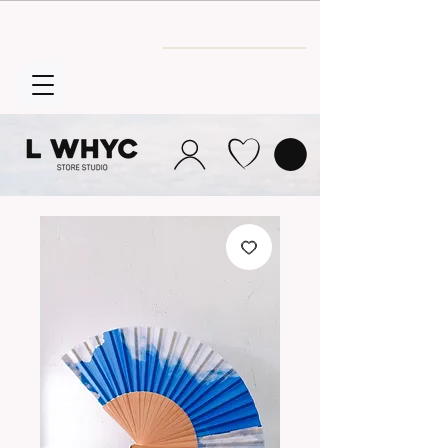
Envío GRATIS
a partir de 30€