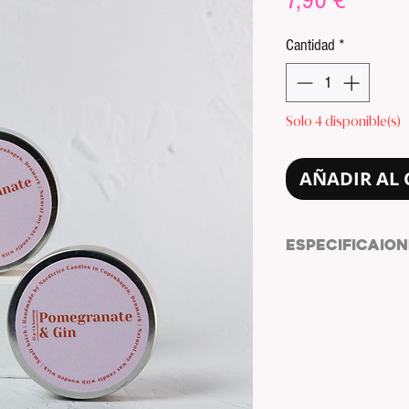
7,90 €
Cantidad
*
Solo 4 disponible(s)
AÑADIR AL 
ESPECIFICAION
MEDIDAS:
5 x 5 x 2 
PESO:
30 g (1,06 oz)
TIEMPO DE COMBUS
FABRICADO EN CO
NORDTRICE