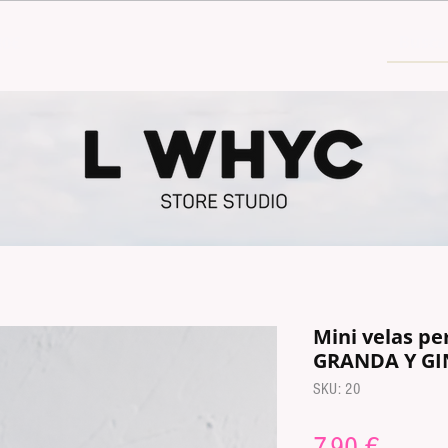
30€
Mini velas p
GRANDA Y GI
SKU: 20
Precio