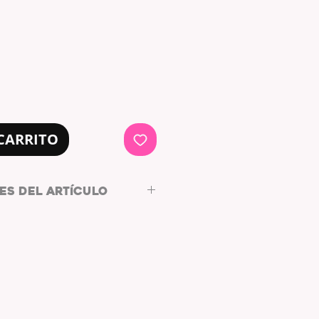
CARRITO
ES DEL ARTÍCULO
cm (2 x 2 x 0,8 pulgadas)
TIÓN:
5 a 7 horas.
PENHAGUE, DINAMARCA POR