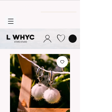
Envío GRATIS
a partir de 30€