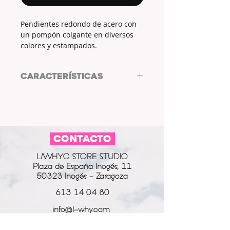
Pendientes redondo de acero con
un pompón colgante en diversos
colores y estampados.
CARACTERÍSTICAS
Pendientes de acero d de ARL
Diseño de Autor
MATERIAL:
acero
FORMA:
redonda
CONTACTO
COLGANTE:
pompón
L/WHYC STORE STUDIO
Plaza de España Inogés, 11
50323 Inogés - Zaragoza
613 14 04 80
info@l-why.com
www.l-why.com