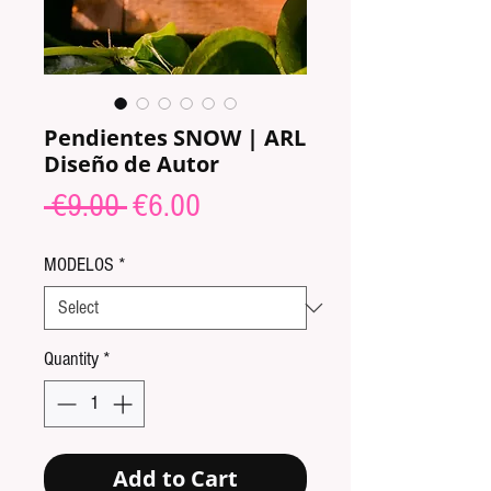
Pendientes SNOW | ARL
Diseño de Autor
Regular
Sale
 €9.00 
€6.00
Price
Price
MODELOS
*
Quantity
*
Add to Cart