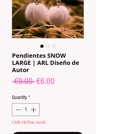
Pendientes SNOW
LARGE | ARL Diseño de
Autor
Regular
Sale
 €9.00 
€6.00
Price
Price
Quantity
*
Only 1 left in stock