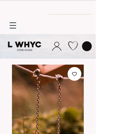
Envío GRATIS
a partir de 30€