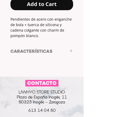
Add to Cart
Pendientes de acero con enganche
de bola + tuerca de silicona y
cadena colgante con charm de
pompón blanco.
CARACTERÍSTICAS
Pendientes de acero by ARL Diseño
de Autor.
Enganche de bola + tuerca de
silicona.
CONTACTO
Cadena colgante.
COLOR ENGANCHE + CADENA:
L/WHYC STORE STUDIO
plateado.
Plaza de España Inogés, 11
CHARM:
pompón.
50323 Inogés - Zaragoza
COLOR CHARM:
blanco.
613 14 04 80