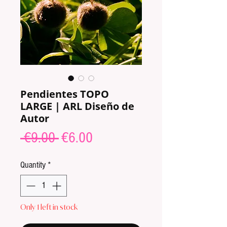
Pendientes TOPO
LARGE | ARL Diseño de
Autor
Regular
Sale
 €9.00 
€6.00
Price
Price
Quantity
*
Only 1 left in stock