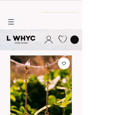
Envío GRATIS
a partir de 30€