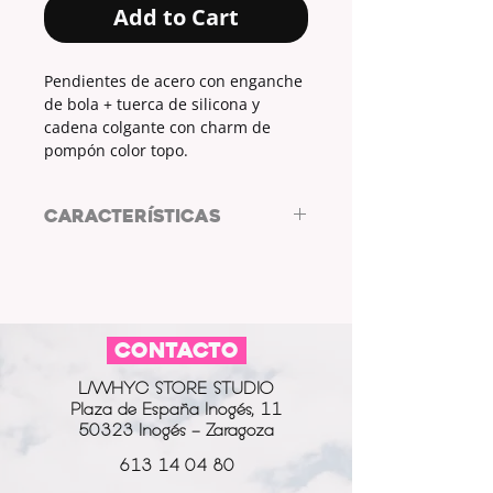
Add to Cart
Pendientes de acero con enganche
de bola + tuerca de silicona y
cadena colgante con charm de
pompón color topo.
CARACTERÍSTICAS
Pendientes de acero by ARL Diseño
de Autor.
Enganche de bola + tuerca de
silicona.
CONTACTO
Cadena colgante.
COLOR ENGANCHE + CADENA:
L/WHYC STORE STUDIO
dorado.
Plaza de España Inogés, 11
CHARM:
pompón.
50323 Inogés - Zaragoza
COLOR CHARM:
topo.
613 14 04 80