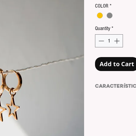
COLOR
*
Quantity
*
Add to Cart
CARACTERÍSTI
Pendientes de acero
FORMA: Circular
COLOR: Dorado
CHARM: Estrella
COLOR CHARM: Dor