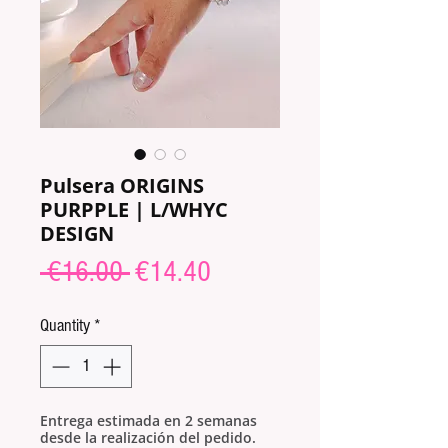
Pulsera ORIGINS
PURPPLE | L/WHYC
DESIGN
Regular
Sale
 €16.00 
€14.40
Price
Price
Quantity
*
Entrega estimada en 2 semanas
desde la realización del pedido.