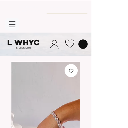
Envío GRATIS
a partir de 30€