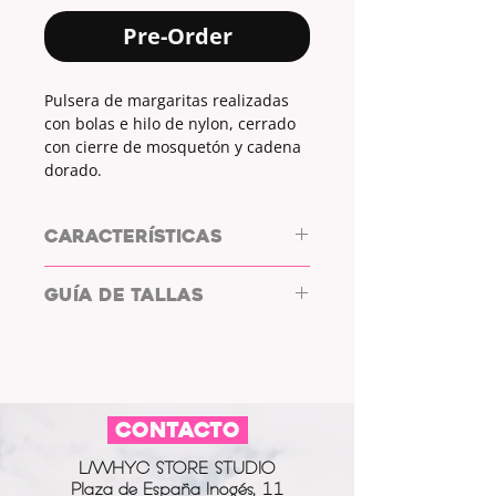
Pre-Order
Pulsera de margaritas realizadas
con bolas e hilo de nylon, cerrado
con cierre de mosquetón y cadena
dorado.
CARACTERÍSTICAS
PULSERA DE ACERO by L/WHYC
GUÍA DE TALLAS
DESIGN
COLOR BOLAS: MORADO PASTEL Y
BLANCO HUEVO
TALLA
DESDE
HASTA
MATERIAL HILO: NYLON
MATERIAL CIERRE: ACERO
PEQUEÑA
17cm
20cm
COLOR CIERRE: DORADO
CONTACTO
GRANDE
19cm
22cm
L/WHYC STORE STUDIO
CADENA
+3cm
Plaza de España Inogés, 11