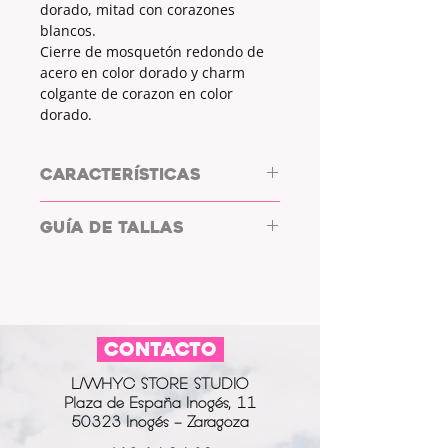
dorado, mitad con corazones
blancos.
Cierre de mosquetón redondo de
acero en color dorado y charm
colgante de corazon en color
dorado.
CARACTERÍSTICAS
Pulsera de acero by L/WHYC
GUÍA DE TALLAS
DESIGN
MATERIAL CADENA, CHARM Y
MEDIDA: 20cm
CIERRE: acero.
*Esta pulsera sirve para muñecas
MATERIAL: hilo de silicona
comprendidas entre los 17cm (de
transparente (en el que van los
diámetro) y los 20cm (de diámetro).
corazones).
CONTACTO
MATERIAL CORAZONES: plástico.
FORMA DEL CHARM: corazón
L/WHYC STORE STUDIO
CIERRE: mosquetón redondo.
Plaza de España Inogés, 11
50323 Inogés - Zaragoza