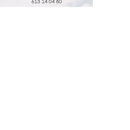
613 14 04 80
info@l-why.com
www.l-why.com
información
SOBRE NOSOTROS
DATOS GENERALES
ENVÍOS Y DEVOLUCIONES
POLÍTICA DE PRIVACIDAD
MI CUENTA
MY ACCOUNT
MIS PEDIDOS
MY WISHLIST