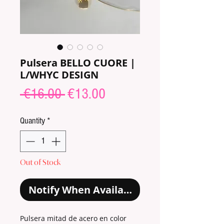
Pulsera BELLO CUORE |
L/WHYC DESIGN
Regular
Sale
 €16.00 
€13.00
Price
Price
Quantity
*
Out of Stock
Notify When Available
Pulsera mitad de acero en color