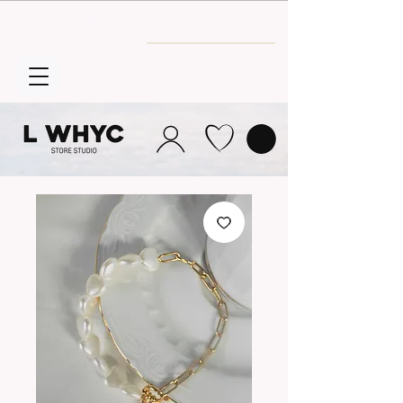
Envío GRATIS
a partir de 30€