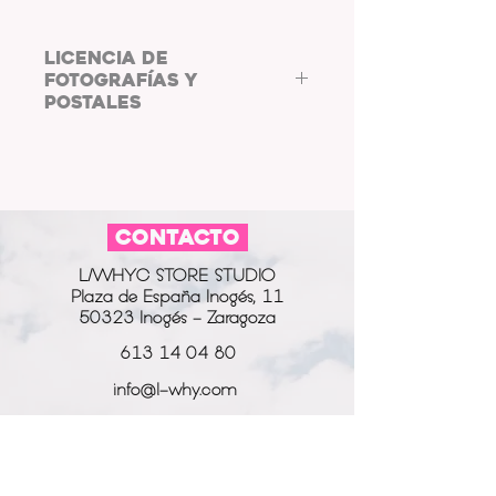
LICENCIA DE
FOTOGRAFÍAS Y
POSTALES
COPYRIGHT: L/WHYC
PHOTOGRAPHY.
Al adquirir las fotos y postales de
L/WHYC
CONTACTO
PHOTOGRAPHY,
aceptas
cumplir
co
n la
LICENCIA DE FOTOGRAFÍAS Y
L/WHYC STORE STUDIO
POSTALES.
Plaza de España Inogés, 11
Las postales digitales están
50323 Inogés - Zaragoza
destinadas a usarse como fondo
de pantalla o salvapantallas, así
613 14 04 80
como su uso en marcos de fotos
info@l-why.com
digitales.
Puedes compartir la fotografía o
www.l-why.com
postal en tus perfiles de redes
sociales, bajo el etiquetando y
información
mencionando