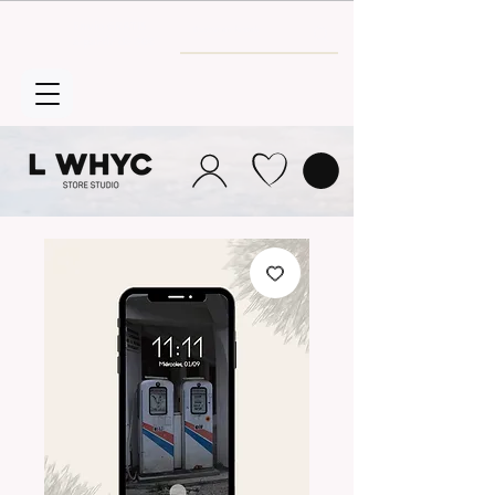
Envío GRATIS
a partir de 30€