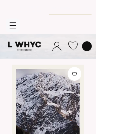
Envío GRATIS
a partir de 30€