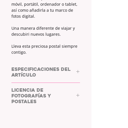
móvil, portátil, ordenador o tablet,
así como añadirla a tu marco de
fotos digital.
Una manera diferente de viajar y
descubiri nuevos lugares.
Lleva esta preciosa postal siempre
contigo.
ESPECIFICACIONES DEL
ARTÍCULO
ARCHIVO DIGITAL.
LICENCIA DE
FOTOGRAFÍAS Y
MEDIDAS:
6000X4000px
POSTALES
Archivo descargable y compatible
COPYRIGHT: L/WHYC
con todos los sistemas.
PHOTOGRAPHY.
Al adquirir las fotos y postales de