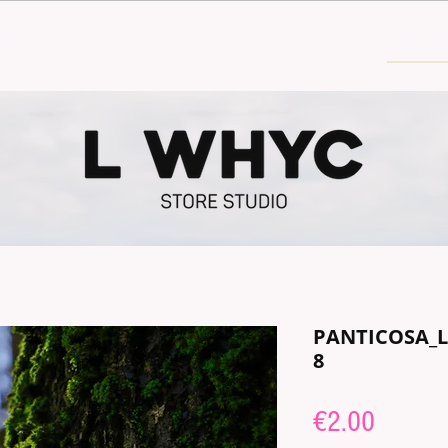
30€
PANTICOSA_
8
Price
€2.00