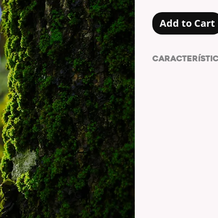
Add to Cart
CARACTERÍSTI
4000x6000px
A su máxima resolu
Lista para ser impre
*Licencia estandar.
No se pueden usar l
Está permitido compa
sociales.
No se pueden manipu
quitar el logo, añad
o cuaquier modifica