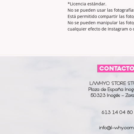
*Licencia estándar.
No se pueden usar las fotografía
Está permitido compartir las foto
No se pueden manipular las fotogr
cualquier efecto de Instagram o
CONTACT
L/WHYC STORE ST
Plaza de España Inog
50323 Inogés - Zar
613 14 04 80
info@l-why.com