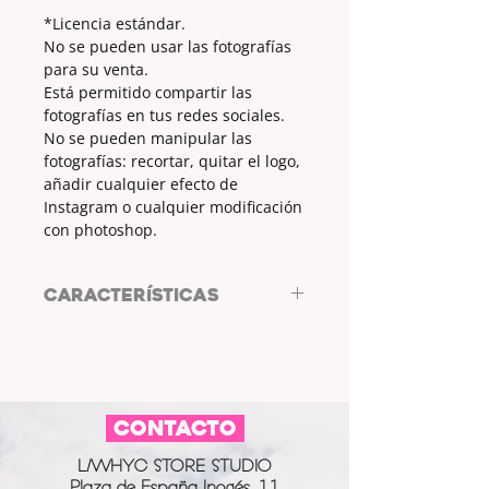
*Licencia estándar.
No se pueden usar las fotografías
para su venta.
Está permitido compartir las
fotografías en tus redes sociales.
No se pueden manipular las
fotografías: recortar, quitar el logo,
añadir cualquier efecto de
Instagram o cualquier modificación
con photoshop.
CARACTERÍSTICAS
Resolución: 6000x4000px
No solo formato físico.
Lleva la foto allá donde vayas,
compártela, disfrútala.
CONTACTO
Con el formato digital de nuestras
fotografías podrás poner tu foto
L/WHYC STORE STUDIO
muchos dispositivos y maneras.
Plaza de España Inogés, 11