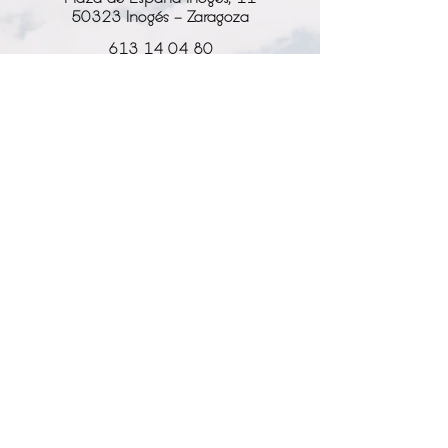
Llévala como fondo de pantalla en
50323 Inogés - Zaragoza
tu móvil, ordenador y tableta.
Enmárcala en un marco digital.
613 14 04 80
También puedes compartirla en
info@l-why.com
tus redes sociales, pero ¡ojo!, no te
olvides de etiquetarnos @l_whyc
www.l-why.com
#lwhycphotography
*Licencia estándar.
información
No se pueden usar las fotografías
para su venta.
SOBRE NOSOTROS
Está permitido compartir las
DATOS GENERALES
fotografías en tus redes sociales.
No se pueden manipular las
ENVÍOS Y DEVOLUCIONES
fotografías: recortar, quitar el logo,
añadir cualquier efecto de
POLÍTICA DE PRIVACIDAD
Instagram o cualquier modificación
con photoshop.
MI CUENTA
MY ACCOUNT
MIS PEDIDOS