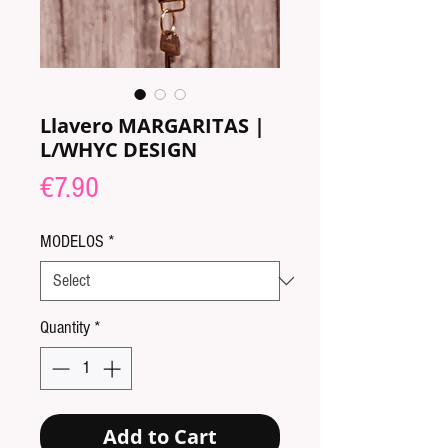
Llavero MARGARITAS |
L/WHYC DESIGN
Price
€7.90
MODELOS
*
Quantity
*
Add to Cart