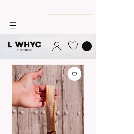
Envío GRATIS
a partir de 30€