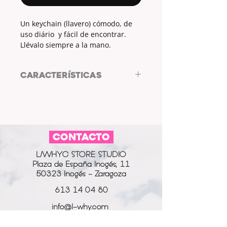
Un keychain (llavero) cómodo, de
uso diário y fácil de encontrar.
Llévalo siempre a la mano.
CARACTERÍSTICAS
BY THE SEA, keychain by L/WHYC
DESIGN
MEDIDAS:
CONTACTO
ALTO (cm)
ANCHO (cm)
L/WHYC STORE STUDIO
16
2.5
Plaza de España Inogés, 11
50323 Inogés - Zaragoza
613 14 04 80
info@l-why.com
www.l-why.com