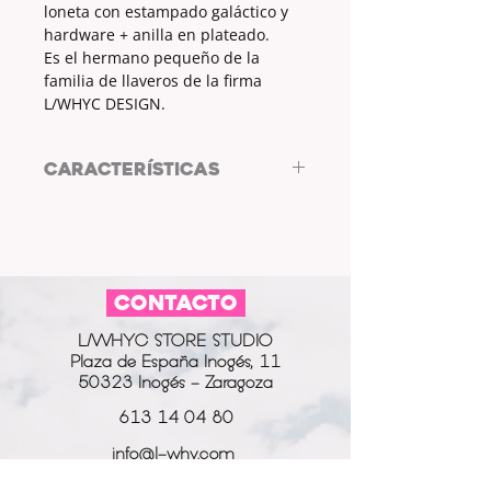
loneta con estampado galáctico y
hardware + anilla en plateado.
Es el hermano pequeño de la
familia de llaveros de la firma
L/WHYC DESIGN.
CARACTERÍSTICAS
Llavero by LWHYC DESIGN
TELA: LONETA
MEDIDAS: 11 x 2.5cm
ESTAMPADO: SÍ
CONTACTO
COLOR HARWARE Y ANILLA:
PLATEADO
L/WHYC STORE STUDIO
Plaza de España Inogés, 11
50323 Inogés - Zaragoza
613 14 04 80
info@l-why.com
www.l-why.com