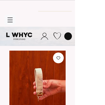
Envío GRATIS
a partir de 30€