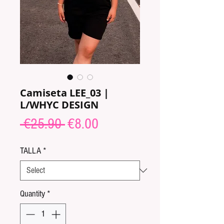
Camiseta LEE_03 |
L/WHYC DESIGN
Regular
Sale
 €25.90 
€8.00
Price
Price
TALLA
*
Quantity
*