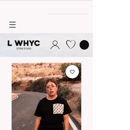
Envío GRATIS
a partir de 30€