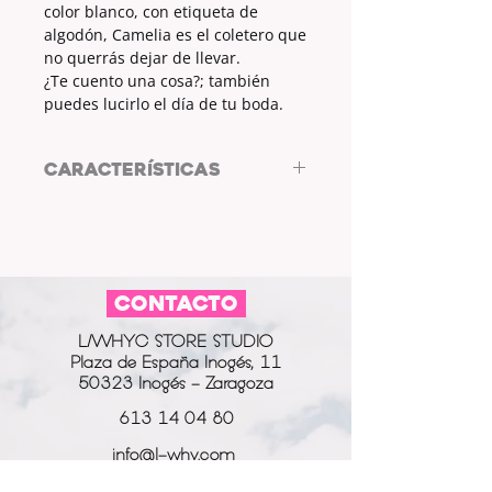
color blanco, con etiqueta de
algodón, Camelia es el coletero que
no querrás dejar de llevar.
¿Te cuento una cosa?; también
puedes lucirlo el día de tu boda.
CARACTERÍSTICAS
Coletero CAMELIA by L/WHYC
DESIGN
TELA: SATÉN
COLOR: BLANCO
CONTACTO
ETIQUETA: SÍ
TELA ETIQUETA: ALGODÓN
L/WHYC STORE STUDIO
________________________________________
Plaza de España Inogés, 11
___________________________
50323 Inogés - Zaragoza
MODO DE LAVADO
Lavar a mano o en la lavadora a
613 14 04 80
un máximo de 30º
info@l-why.com
www.l-why.com