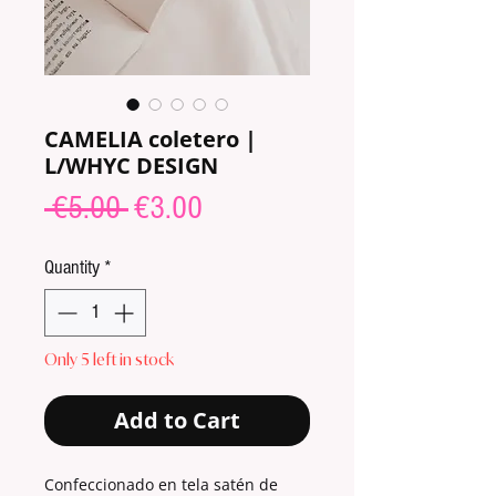
CAMELIA coletero |
L/WHYC DESIGN
Regular
Sale
 €5.00 
€3.00
Price
Price
Quantity
*
Only 5 left in stock
Add to Cart
Confeccionado en tela satén de