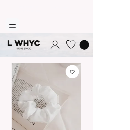
Envío GRATIS
a partir de 30€