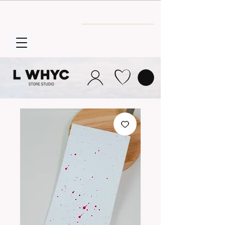
Envío GRATIS
a partir de 30€