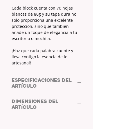
Cada block cuenta con 70 hojas
blancas de 80g y su tapa dura no
solo proporciona una excelente
protección, sino que también
añade un toque de elegancia a tu
escritorio o mochila.
¡Haz que cada palabra cuente y
lleva contigo la esencia de lo
artesanal!
ESPECIFICACIONES DEL
ARTÍCULO
BLOCK DE NOTAS / NOTEBLOCK
DIMENSIONES DEL
TAPA DURA
ARTÍCULO
COLOR TAPA:
BLANCO
ESTAMPADO:
SÍ
MEDIAS:
17.5 x 9
TIPO DE ESTAMPADO:
MOTAS EN
COLOR ROJO OSCURO