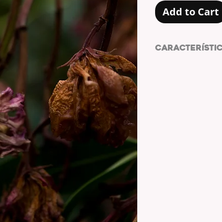
Add to Cart
CARACTERÍSTI
TAMAÑO: 10X15
1772px X 1181px
Ideal para móviles, 
de mesa, marcos fot