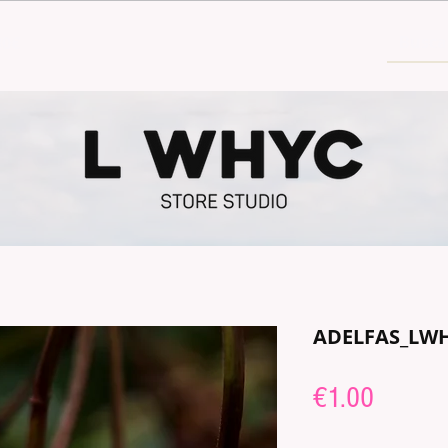
30€
ADELFAS_LW
Price
€1.00