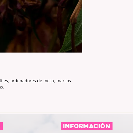
tátiles, ordenadores de mesa, marcos
ás.
O
información