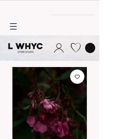
Envío GRATIS
a partir de 30€