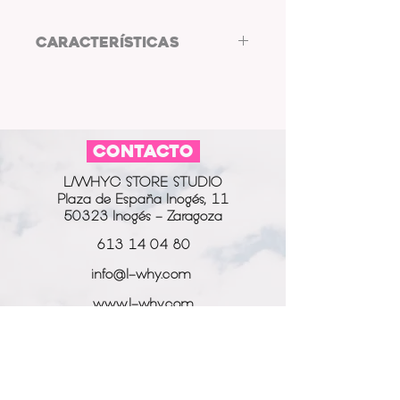
CARACTERÍSTICAS
TAMAÑO: 10X15
1772px X 1181px
Ideal para móviles, tablets,
portátiles, ordenadores de mesa,
CONTACTO
marcos fotográficos digitales y
mucho más.
L/WHYC STORE STUDIO
Plaza de España Inogés, 11
50323 Inogés - Zaragoza
613 14 04 80
info@l-why.com
www.l-why.com
información
SOBRE NOSOTROS