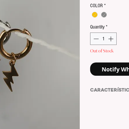
COLOR
*
Quantity
*
Out of Stock
Notify Wh
CARACTERÍSTI
Pendientes de acero
FORMA: CIRCULAR
COLOR: DORADO | 
CHARM: RAYO
COLOR CHARM: DO