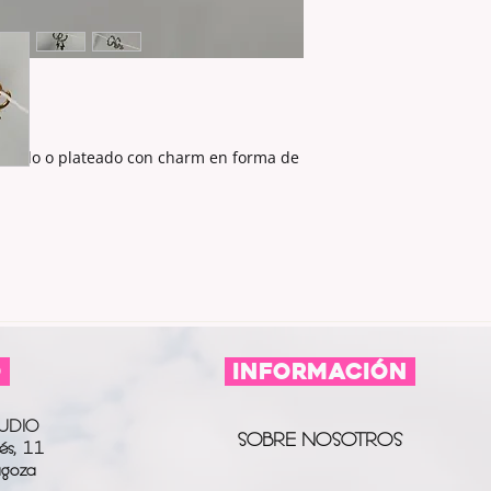
dorado o plateado con charm en forma de
O
información
UDIO
SOBRE NOSOTROS
és, 11
agoza