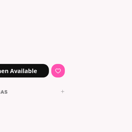
en Available
CAS
.
PLATEADO
RADO | PLATEADO