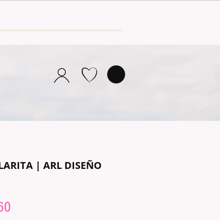
LARITA | ARL DISEÑO
lar
Sale
60