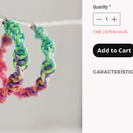
Pric
Quantity
*
Only 2 left in stock
Add to Cart
CARACTERÍSTI
Pendientes de ace
MATERIAL PENDIEN
MATERIAL HILO:
HIL
COLOR HILO:
MULT