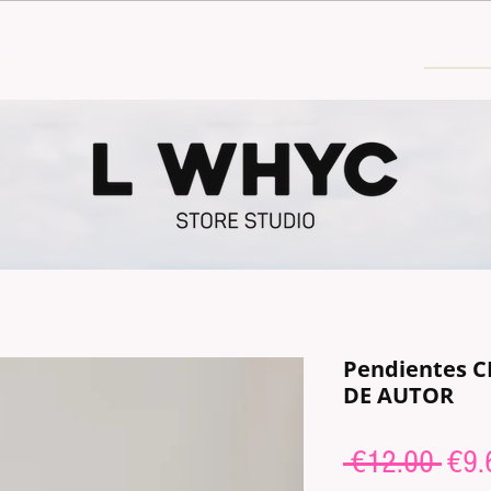
30€
Pendientes C
DE AUTOR
Regu
 €12.00 
€9.