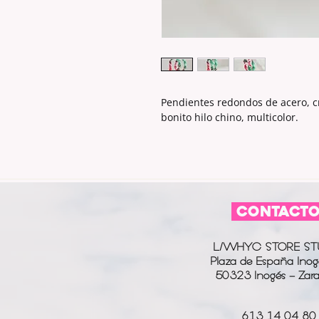
Pendientes redondos de acero, c
bonito hilo chino, multicolor.
CONTACT
L/WHYC STORE ST
Plaza de España Inog
50323 Inogés - Zar
613 14 04 80