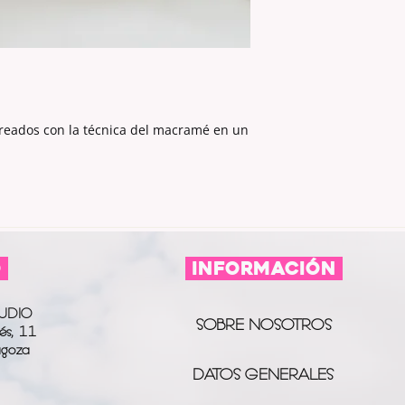
reados con la técnica del macramé en un
O
información
UDIO
SOBRE NOSOTROS
és, 11
agoza
DATOS GENERALES