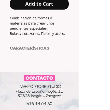
Add to Cart
Combinación de formas y
materiales para crear unos
pendientes especiales.
Bolas y corazones, Fieltro y acero.
CARACTERÍSTICAS
Pendientes de acero by ARL
DISEÑO DE AUTOR
MATERIAL ENGANCHE DE BOLA:
CONTACTO
ACERO
COLOR ENGANCHE E BOLAD:
L/WHYC STORE STUDIO
PLATEADO
Plaza de España Inogés, 11
MATERIAL CORAZONES INFERIOR:
50323 Inogés - Zaragoza
FIELTRO
COLOR CORAZONES INFERIOR:
613 14 04 80
ROJO