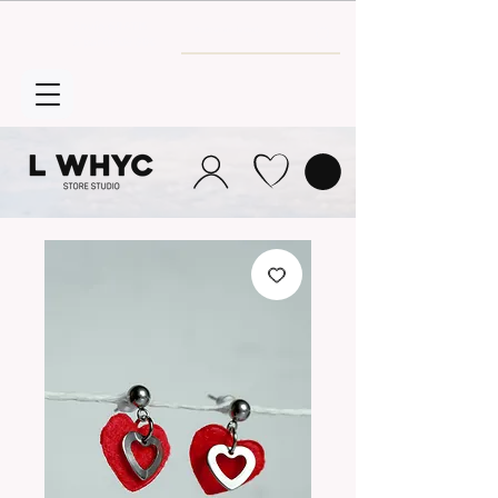
Envío GRATIS
a partir de 30€