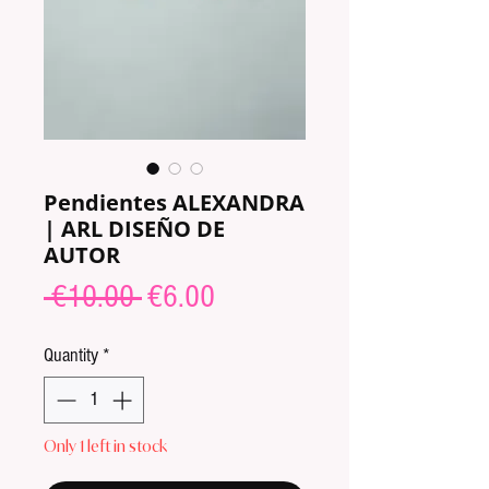
Pendientes ALEXANDRA
| ARL DISEÑO DE
AUTOR
Regular
Sale
 €10.00 
€6.00
Price
Price
Quantity
*
Only 1 left in stock