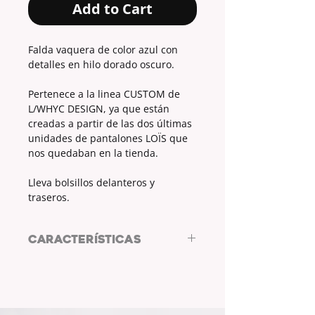
Add to Cart
Falda vaquera de color azul con
detalles en hilo dorado oscuro.
Pertenece a la linea CUSTOM de
L/WHYC DESIGN, ya que están
creadas a partir de las dos últimas
unidades de pantalones LOÏS que
nos quedaban en la tienda.
Lleva bolsillos delanteros y
traseros.
CARACTERÍSTICAS
Falda vaquera by L/WHYC DESIGN
TELA:
VAQUERA
COLOR:
AZUL
COLOR DETALLES:
DORADO