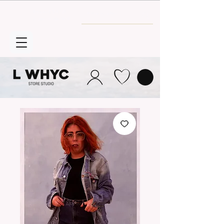
Envío GRATIS
a partir de 30€