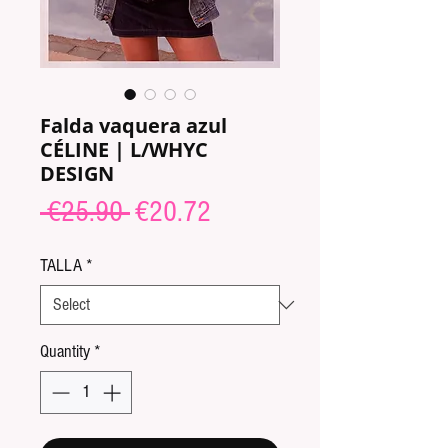
Falda vaquera azul
CÉLINE | L/WHYC
DESIGN
Regular
Sale
 €25.90 
€20.72
Price
Price
TALLA
*
Quantity
*