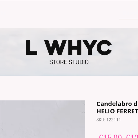
30€
Candelabro d
HELIO FERRET
SKU: 122111
Regu