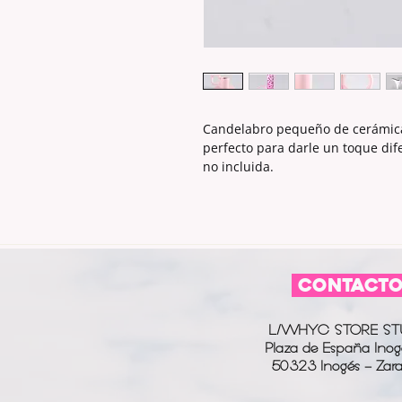
Candelabro pequeño de cerámica 
perfecto para darle un toque dif
no incluida.
CONTACT
L/WHYC STORE ST
Plaza de España Inog
50323 Inogés - Zar