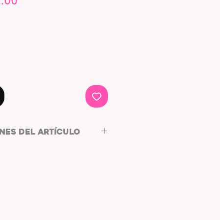
.00
e
Price
NES DEL ARTÍCULO
CA
,9x6,9