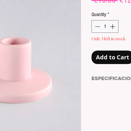
 €15.00 
€12
Pric
Quantity
*
Only 3 left in stock
Add to Cart
ESPECIFICACIO
MATERIAL:
CERÁMI
MEDIDAS (cm):
2,7x8