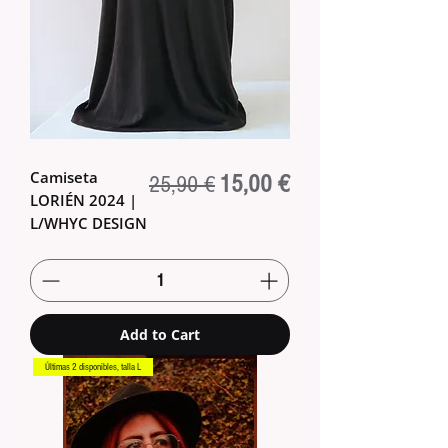
Camiseta
Regular Price
Sale Price
15,00 €
25,90 €
LORIÉN 2024 |
L/WHYC DESIGN
Add to Cart
Últimas 2 disponibles, talla L