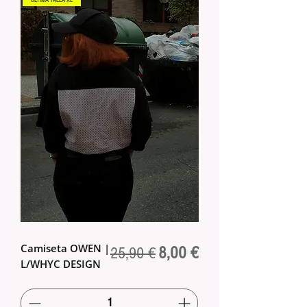
Camiseta OWEN |
Regular Price
Sale Price
8,00 €
25,90 €
L/WHYC DESIGN