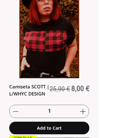
Camiseta SCOTT |
Regular Price
Sale Price
8,00 €
25,90 €
L/WHYC DESIGN
Add to Cart
ÚLTIMA TALLA XL