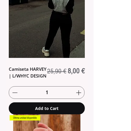
Camiseta HARVEY
Regular Price
Sale Price
8,00 €
25,90 €
| L/WHYC DESIGN
Add to Cart
Última unidad disponible