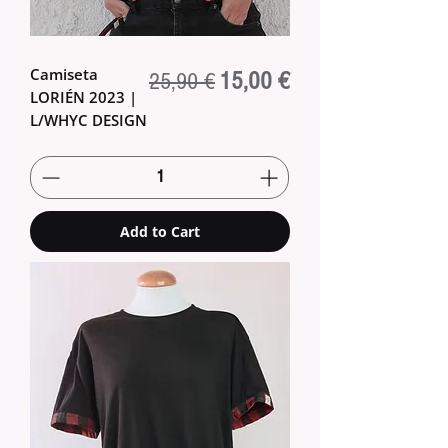
Camiseta
Regular Price
Sale Price
15,00 €
25,90 €
LORIÉN 2023 |
L/WHYC DESIGN
Add to Cart