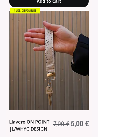
Add to Cart
4 UDS. DISPONIBLES
Llavero ON POINT
Regular Price
Sale Price
5,00 €
7,90 €
|L/WHYC DESIGN