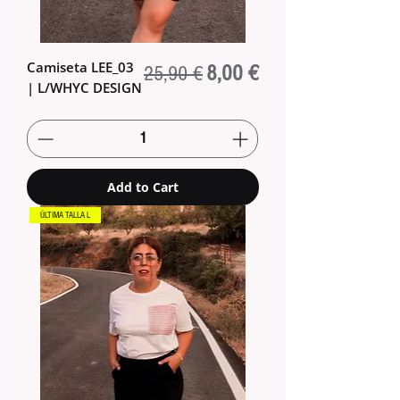
Camiseta LEE_03
Regular Price
Sale Price
8,00 €
25,90 €
| L/WHYC DESIGN
Add to Cart
ÚLTIMA TALLA L