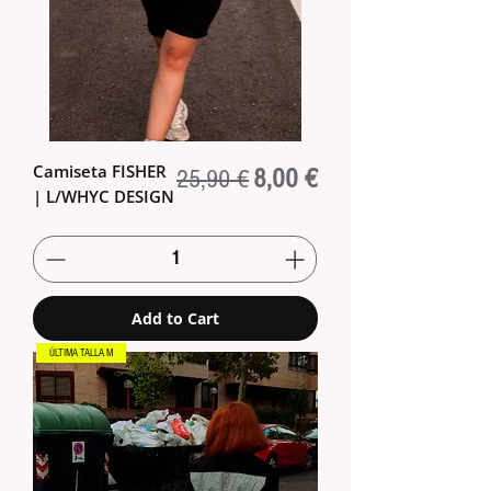
Camiseta FISHER
Regular Price
Sale Price
8,00 €
25,90 €
| L/WHYC DESIGN
Add to Cart
ÚLTIMA TALLA M