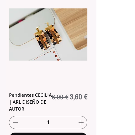
Pendientes CECILIA
Regular Price
Sale Price
3,60 €
6,00 €
| ARL DISEÑO DE
AUTOR