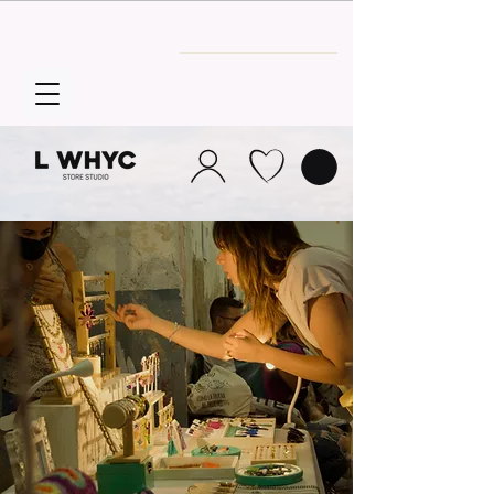
Envío GRATIS
a partir de 30€