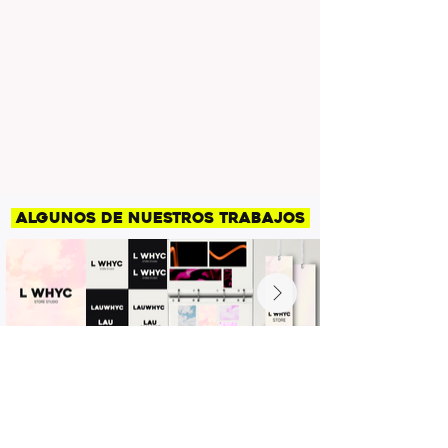
algunos de nuestros trabajos
CONTACTO
L/WHYC STORE STUDIO
Plaza de España Inogés, 11
50323 Inogés - Zaragoza