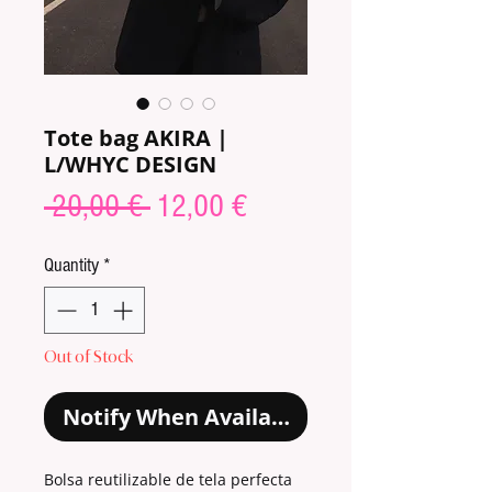
Tote bag AKIRA |
L/WHYC DESIGN
Regular
Sale
 20,00 € 
12,00 €
Price
Price
Quantity
*
Out of Stock
Notify When Available
Bolsa reutilizable de tela perfecta