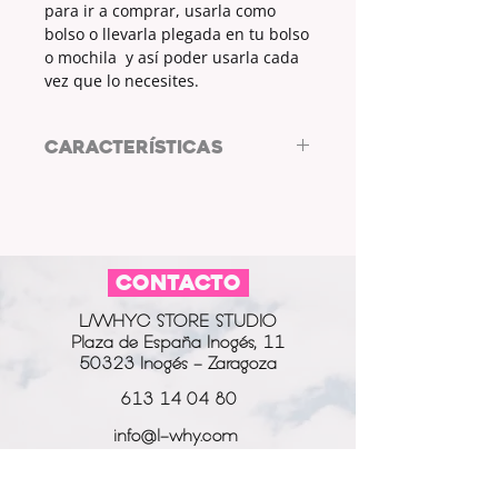
para ir a comprar, usarla como
bolso o llevarla plegada en tu bolso
o mochila y así poder usarla cada
vez que lo necesites.
CARACTERÍSTICAS
Bolsa de tela reutilizable de
L/WHYC DESIGN
MEDIDAS: 37x44cm
ASAS: 30cm
CONTACTO
COLOR TELA: BLANCO
ESTAMPADO: PINCELADAS
L/WHYC STORE STUDIO
COLOR ESTAMPADO: NEGRO
Plaza de España Inogés, 11
50323 Inogés - Zaragoza
613 14 04 80
info@l-why.com
www.l-why.com