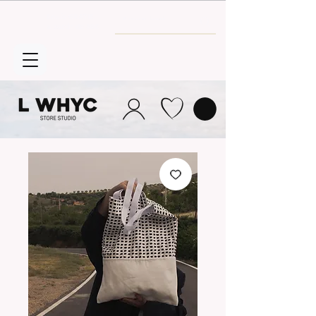
Envío GRATIS
a partir de 30€