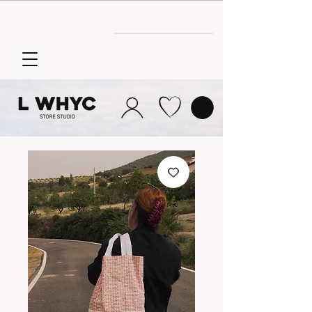
Envío GRATIS
a partir de 30€