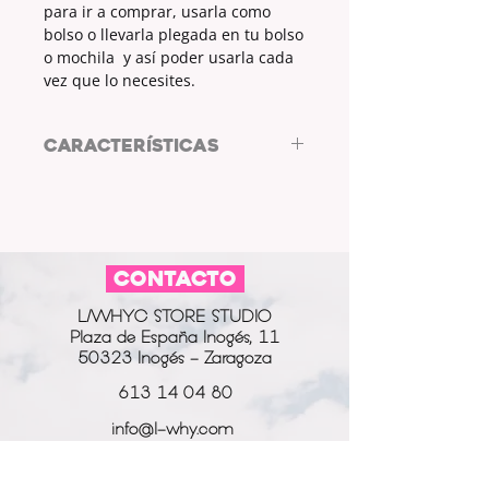
para ir a comprar, usarla como
bolso o llevarla plegada en tu bolso
o mochila y así poder usarla cada
vez que lo necesites.
CARACTERÍSTICAS
Bolsa de tela reutilizable de
L/WHYC DESIGN
MEDIDAS: 37x44cm
ASAS: 30cm
CONTACTO
COLOR TELA: BLANCO
ESTAMPADO: FORMAS OVALADAS
L/WHYC STORE STUDIO
COLOR ESTAMPADO: ROJO
Plaza de España Inogés, 11
50323 Inogés - Zaragoza
613 14 04 80
info@l-why.com
www.l-why.com