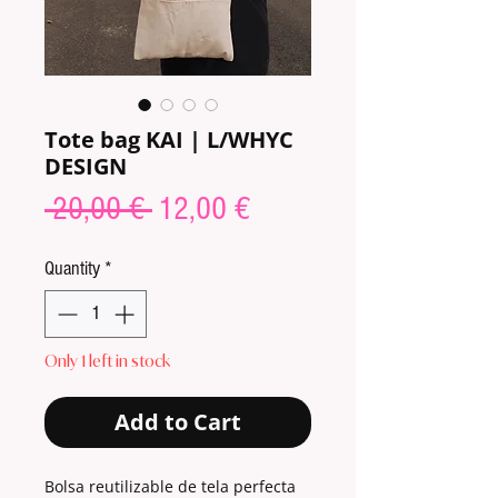
Tote bag KAI | L/WHYC
DESIGN
Regular
Sale
 20,00 € 
12,00 €
Price
Price
Quantity
*
Only 1 left in stock
Add to Cart
Bolsa reutilizable de tela perfecta