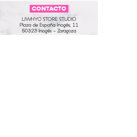
COLOR CADENA:
plateado
CONTACTO
MATERIAL DE LA VIRGEN:
acrílico
COLOR DE LA VIRGEN:
negro
L/WHYC STORE STUDIO
ESTAMPADO:
sí
Plaza de España Inogés, 11
COLOR ESTAMPADO:
50323 Inogés - Zaragoza
rojo
613 14 04 80
info@l-why.com
www.l-why.com
información
SOBRE NOSOTROS
DATOS GENERALES
ENVÍOS Y DEVOLUCIONES
POLÍTICA DE PRIVACIDAD
MI CUENTA