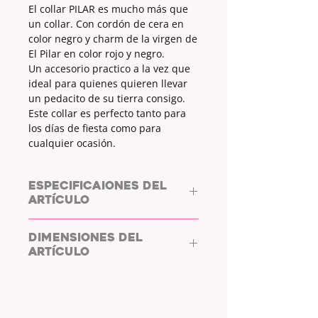
El collar PILAR es mucho más que
un collar. Con cordón de cera en
color negro y charm de la virgen de
El Pilar en color rojo y negro.
Un accesorio practico a la vez que
ideal para quienes quieren llevar
un pedacito de su tierra consigo.
Este collar es perfecto tanto para
los días de fiesta como para
cualquier ocasión.
ESPECIFICAIONES DEL
ARTÍCULO
MATERIAL CORDÓN:
Cordón de
DIMENSIONES DEL
cera
ARTÍCULO
COLOR DEL CORDÓN
: negro
CIERRE:
broche de langostino
CORDÓN:
45cm | 18in
MATERIAL DEL CIERRE:
acero
CIERRE:
5cm | 2in
COLOR DEL CIERRE
: plateado
MATERIAL CADENA:
acero