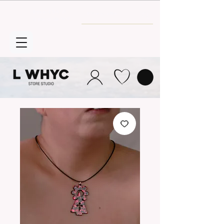
Envío GRATIS
a partir de 30€