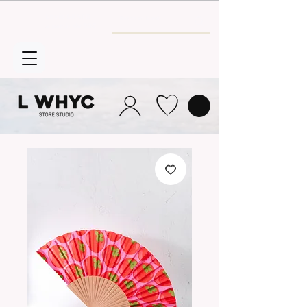
Envío GRATIS
a partir de 30€