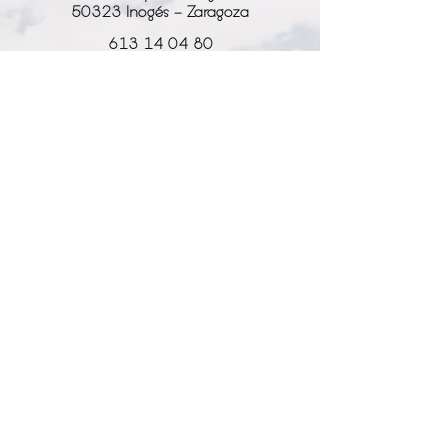
50323 Inogés - Zaragoza
613 14 04 80
info@l-why.com
www.l-why.com
información
SOBRE NOSOTROS
DATOS GENERALES
ENVÍOS Y DEVOLUCIONES
POLÍTICA DE PRIVACIDAD
MI CUENTA
MY ACCOUNT
MIS PEDIDOS