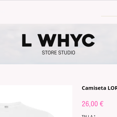
30€
Camiseta LOR
Price
26,00 €
TALLA
*