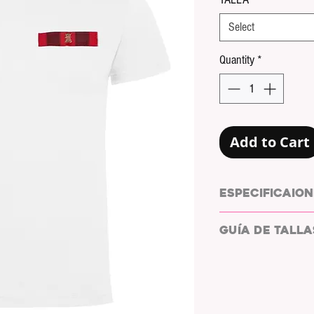
Select
Quantity
*
Add to Cart
ESPECIFICAION
COLOR CAMISETA:
B
GUÍA DE TALLA
COMPOSICIÓN:
100
GRAMAJE:
165g/m2
PERSONALIZADA:
Sí
TALLA
PERSONALIZACIÓN:
en su parte delante
S
ADIORNO:
Pilarica 