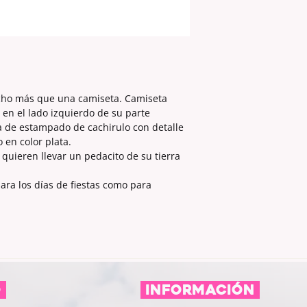
POSICIÓN DEL ADO
M
cachirulo.
L
XL
XXL
ho más que una camiseta. Camiseta
en el lado izquierdo de su parte
a de estampado de cachirulo con detalle
 en color plata.
quieren llevar un pedacito de su tierra
ara los días de fiestas como para
O
información