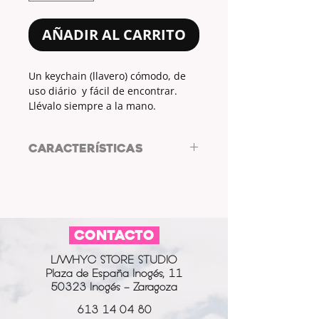
AÑADIR AL CARRITO
Un keychain (llavero) cómodo, de
uso diário y fácil de encontrar.
Llévalo siempre a la mano.
CARACTERÍSTICAS
WINE, keychain by L/WHYC DESIGN
MEDIDAS:
ALTO (cm)
ANCHO (cm)
CONTACTO
16
2.5
L/WHYC STORE STUDIO
Plaza de España Inogés, 11
50323 Inogés - Zaragoza
613 14 04 80