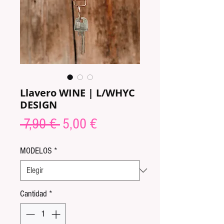
Llavero WINE | L/WHYC
DESIGN
Precio
Precio
 7,90 € 
5,00 €
de
MODELOS
*
oferta
Cantidad
*