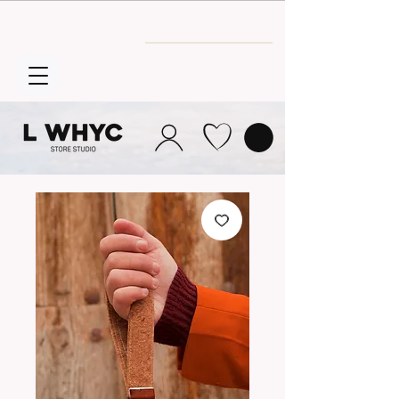
Envío GRATIS
a partir de 30€