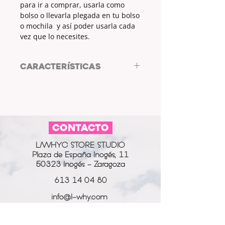
para ir a comprar, usarla como
bolso o llevarla plegada en tu bolso
o mochila y así poder usarla cada
vez que lo necesites.
CARACTERÍSTICAS
Bolsa de tela reutilizable de
L/WHYC DESIGN
MEDIDAS: 37x44cm
ASAS: 30cm
CONTACTO
COLOR TELA: BLANCO
ESTAMPADO: PINCELADAS
L/WHYC STORE STUDIO
COLOR ESTAMPADO: NEGRO
Plaza de España Inogés, 11
50323 Inogés - Zaragoza
613 14 04 80
info@l-why.com
www.l-why.com