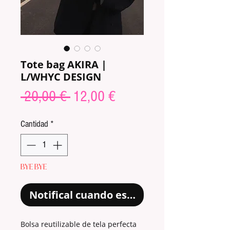
Tote bag AKIRA |
L/WHYC DESIGN
Precio
Precio
 20,00 € 
12,00 €
de
Cantidad
*
oferta
BYE BYE
Notifical cuando esté disponible
Bolsa reutilizable de tela perfecta