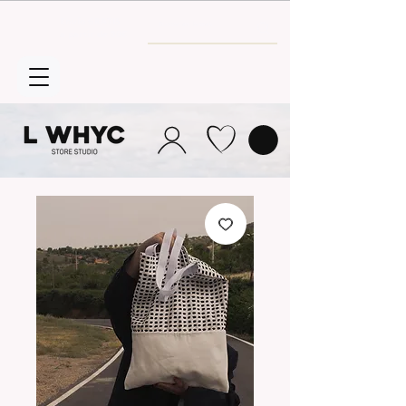
Envío GRATIS
a partir de 30€