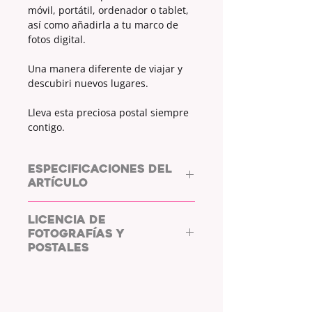
móvil, portátil, ordenador o tablet,
así como añadirla a tu marco de
fotos digital.
Una manera diferente de viajar y
descubiri nuevos lugares.
Lleva esta preciosa postal siempre
contigo.
ESPECIFICACIONES DEL
ARTÍCULO
ARCHIVO DIGITAL.
LICENCIA DE
FOTOGRAFÍAS Y
MEDIDAS:
6000X4000px
POSTALES
Archivo descargable y compatible
COPYRIGHT: L/WHYC
con todos los sistemas.
PHOTOGRAPHY.
Al adquirir las fotos y postales de