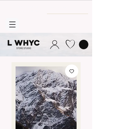
Envío GRATIS
a partir de 30€