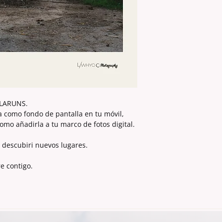
No
está permiti
realización de
co
fines
publicitario
s LARUNS.
la como fondo de pantalla en tu móvil,
como añadirla a tu marco de fotos digital.
 descubiri nuevos lugares.
e contigo.