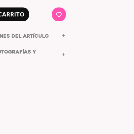
CARRITO
NES DEL ARTÍCULO
OTOGRAFÍAS Y
0px
WHYC PHOTOGRAPHY.
 y compatible con todos los
s y postales de L/WHYC
ptas
cumplir
con la
LICENCIA DE
TALES.
tales están destinadas a usarse
ntalla o salvapantallas, así
arcos de fotos digitales.
la fotografía o postal en tus
 sociales, bajo el etiquetando y
iante hashtag, al autor de las
torestudio
#lwhycphotography