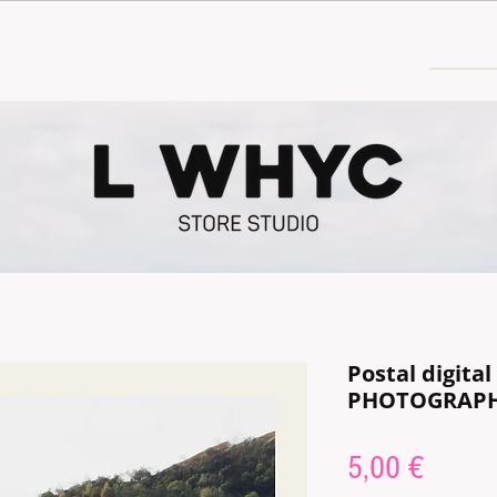
30€
Postal digita
PHOTOGRAP
Precio
5,00 €