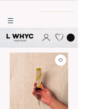
Envío GRATIS
a partir de 30€