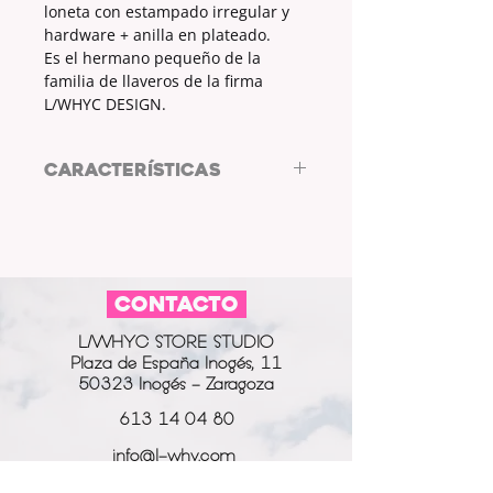
loneta con estampado irregular y
hardware + anilla en plateado.
Es el hermano pequeño de la
familia de llaveros de la firma
L/WHYC DESIGN.
CARACTERÍSTICAS
Llavero by LWHYC DESIGN
TELA: LONETA
MEDIDAS: 11 x 2.5cm
ESTAMPADO: SÍ
CONTACTO
COLOR ESTAMPADO: AMARILLO
COLOR HARWARE Y ANILLA:
L/WHYC STORE STUDIO
PLATEADO
Plaza de España Inogés, 11
50323 Inogés - Zaragoza
613 14 04 80
info@l-why.com
www.l-why.com