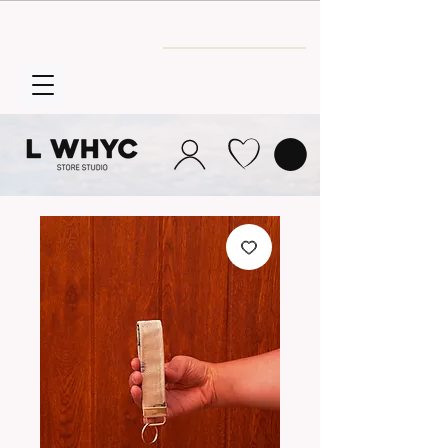
Envío GRATIS
a partir de 30€