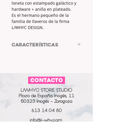
loneta con estampado galáctico y
hardware + anilla en plateado.
Es el hermano pequeño de la
familia de llaveros de la firma
L/WHYC DESIGN.
CARACTERÍSTICAS
Llavero by LWHYC DESIGN
TELA: LONETA
MEDIDAS: 11 x 2.5cm
ESTAMPADO: SÍ
CONTACTO
COLOR HARWARE Y ANILLA:
PLATEADO
L/WHYC STORE STUDIO
Plaza de España Inogés, 11
50323 Inogés - Zaragoza
613 14 04 80
info@l-why.com
www.l-why.com