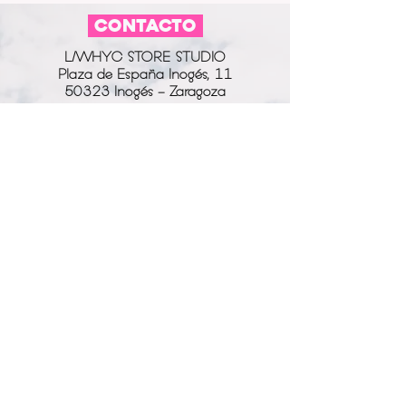
*Licencia estandar.
CONTACTO
No se pueden usar las fotografías
para su venta.
L/WHYC STORE STUDIO
Está permitido compartir las
Plaza de España Inogés, 11
fotografías en tus redes sociales.
50323 Inogés - Zaragoza
No se pueden manipular las
fotografías: recortar, quitar el logo,
613 14 04 80
añadir cualquier efecto de
info@l-why.com
Instagram o cuaquier modificación
con photoshop.
www.l-why.com
información
SOBRE NOSOTROS
DATOS GENERALES
ENVÍOS Y DEVOLUCIONES
POLÍTICA DE PRIVACIDAD
MI CUENTA