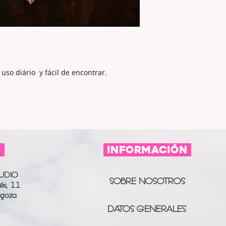
16
uso diário y fácil de encontrar.
O
información
UDIO
SOBRE NOSOTROS
és, 11
agoza
DATOS GENERALES