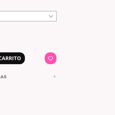
de
oferta
CARRITO
CAS
in by L/WHYC DESIGN
ANCHO (cm)