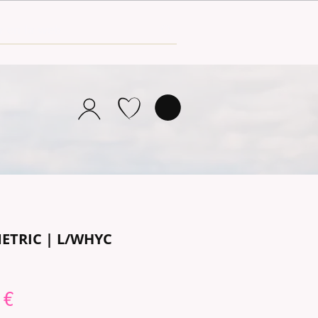
METRIC | L/WHYC
o
Precio
 €