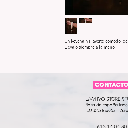
Un keychain (llavero) cómodo, de 
Llévalo siempre a la mano.
CONTACT
L/WHYC STORE ST
Plaza de España Inog
50323 Inogés - Zar
613 14 04 80