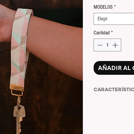
MODELOS
*
Elegir
Cantidad
*
AÑADIR AL 
CARACTERÍSTI
BY THE SEA, keycha
MEDIDAS:
ALTO (cm)