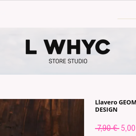
30€
Llavero GEO
DESIGN
Preci
 7,90 € 
5,00