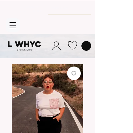
Envío GRATIS
a partir de 30€