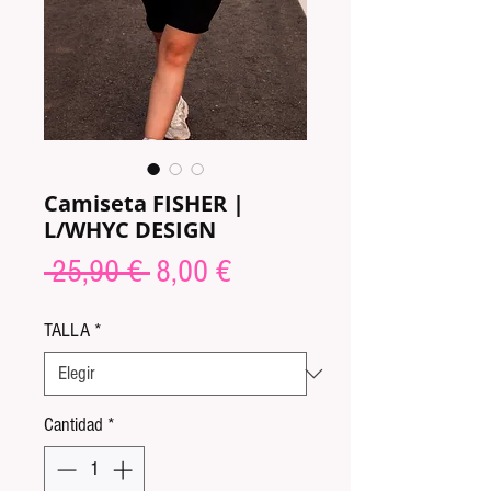
Camiseta FISHER |
L/WHYC DESIGN
Precio
Precio
 25,90 € 
8,00 €
de
TALLA
*
oferta
Cantidad
*